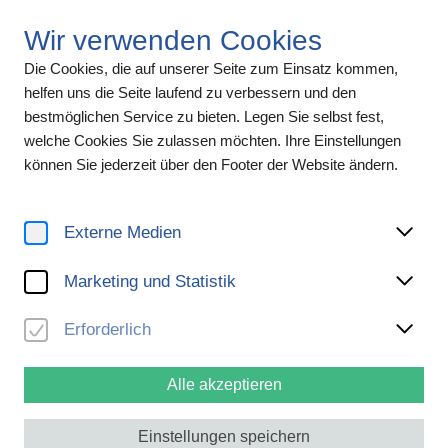
Wir verwenden Cookies
Die Cookies, die auf unserer Seite zum Einsatz kommen,
helfen uns die Seite laufend zu verbessern und den
bestmöglichen Service zu bieten. Legen Sie selbst fest,
welche Cookies Sie zulassen möchten. Ihre Einstellungen
können Sie jederzeit über den Footer der Website ändern.
Hinweisgeber:innen
Externe Medien
Einmeldeplattform der Unternehmensgruppe der NÖ
Marketing und Statistik
Kulturwirtschaft für HinweisgeberInnen und
WhistleblowerInnen
Erforderlich
Gemäß
HinweisgeberInnenschutzgesetz
(HSchG) sind wir
verpflichtet, HinweisgeberInnen die Möglichkeit einer vertraulichen
Alle akzeptieren
Meldung (Hinweis) über bestimmte Gesetzesverstöße innerhalb
unserer Betriebe zu geben. Weiters können über diese Plattform
Einstellungen speichern
auch Whistleblowing-Meldungen zu Verdacht auf Diskriminierung,