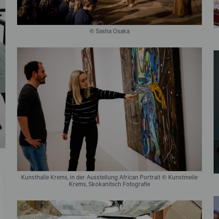
© Sasha Osaka
Kunsthalle Krems, in der Ausstellung African Portrait
© Kunstmeile
Krems, Skokanitsch Fotografie