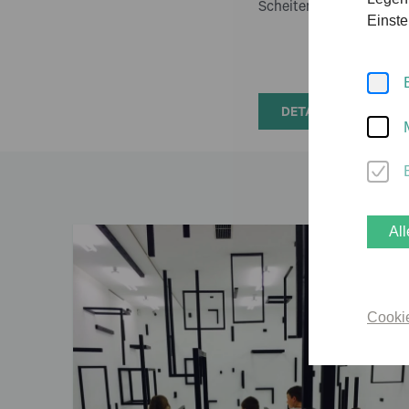
Scheitern lassen, um na
Einste
DETAILIERTER LEIT
All
Cooki