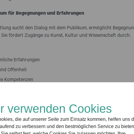
aum für Begegnungen und Erfahrungen
lung sucht den Dialog mit dem Publikum, ermöglicht Begegnung
 Sie fördert Zugänge zu Kunst, Kultur und Wissenschaft durch:
nliche Erfahrungen
und Offenheit
lle Kompetenzen
 Mitgestaltung
sein und Eigenverantwortung
r verwenden Cookies
okies, die auf unserer Seite zum Einsatz kommen, helfen uns d
laufend zu verbessern und den bestmöglichen Service zu bieten
lung setzt auf unkonventionelle und experimentelle Methoden, 
Sie selbst fest, welche Cookies Sie zulassen möchten. Ihre