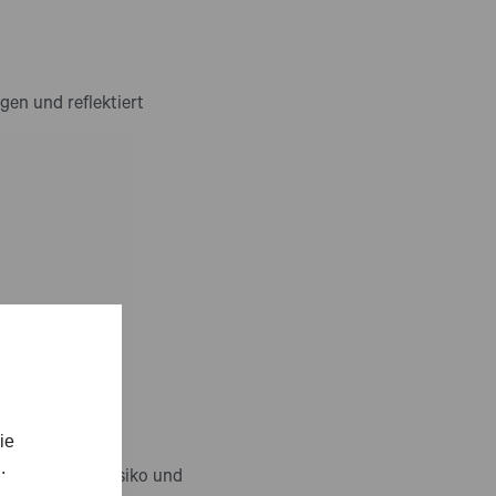
en und reflektiert
ie
.
die Raum für Risiko und