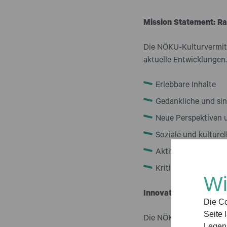
Mission Statement: R
Die NÖKU-Kulturvermitt
aktuelle Entwicklungen.
Erlebbare Inhalte
Gedankliche und sin
Neue Perspektiven 
Soziale und kulture
Aktive Teilhabe und
Kritisches Bewusst
Wi
Innovative Ansätze
Die Co
Seite 
Die NÖKU-Kulturvermitt
Legen 