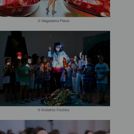
© Magdalena Plessl
© Kollektiv Fischka