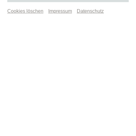
AWARD 2024
Cookies löschen
Impressum
Datenschutz
Die NÖKU-CMS-Kulturplattform,
entwickelt von MIR MEDIA und NÖKU
Holding, wurde beim Deutschen
Digital Award 2024 in Berlin mit Silber
in der Kategorie „Content Platform“
und Bronze in der Kategorie „Digital
Product“ ausgezeichnet.
2024