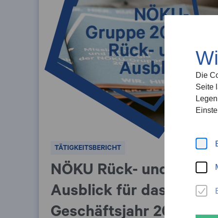
Wi
Die Co
Seite 
Legen 
Einste
TÄTIGKEITSBERICHT
NÖKU Rück- und
Ausblick für das
Geschäftsjahr 2022