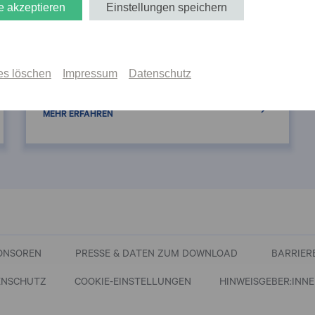
e akzeptieren
Einstellungen speichern
Kulturvermittlungs-
Symposium
es löschen
Impressum
Datenschutz
2023
ONSOREN
PRESSE & DATEN ZUM DOWNLOAD
BARRIER
ENSCHUTZ
COOKIE-EINSTELLUNGEN
HINWEISGEBER:INN