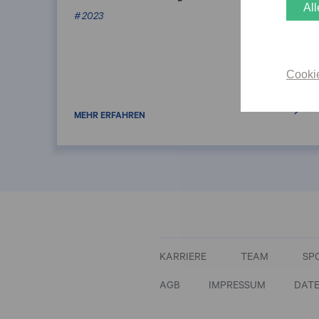
All
2023
Cooki
KARRIERE
TEAM
SP
AGB
IMPRESSUM
DAT