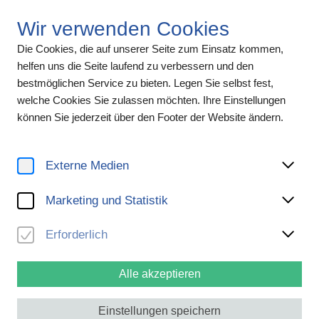
Wir verwenden Cookies
Die Cookies, die auf unserer Seite zum Einsatz kommen,
helfen uns die Seite laufend zu verbessern und den
bestmöglichen Service zu bieten. Legen Sie selbst fest,
welche Cookies Sie zulassen möchten. Ihre Einstellungen
können Sie jederzeit über den Footer der Website ändern.
Das große Ganze sehen
Die Mission der NÖKU-Gruppe
Externe Medien
Marketing und Statistik
Unsere Mission beschreibt, wofür wir als NÖKU-Gruppe stehen
und was uns einzigartig macht. Sie formuliert unseren
Erforderlich
Kernauftrag und unser Selbstverständnis. Sie ist unser
gemeinsames Versprechen an uns selbst, an unser Publikum
Alle akzeptieren
und an die Gesellschaft.
Einstellungen speichern
Die NÖKU-Gruppe definiert sich vor allem über die künstlerischen